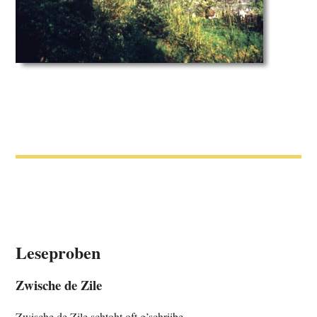
Leseproben
Zwische de Zile
Zwische de Zile schtoht oft g’schriibe