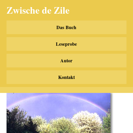
Zwische de Zile
Das Buch
Leseprobe
Zwische de Zile – un sunscht
Autor
no neime,
findsch ganz gschwind was
d’Litt so meine.
Kontakt