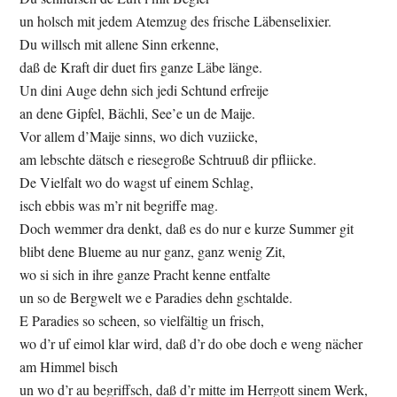
un holsch mit jedem Atemzug des frische Läbenselixier.
Du willsch mit allene Sinn erkenne,
daß de Kraft dir duet firs ganze Läbe länge.
Un dini Auge dehn sich jedi Schtund erfreije
an dene Gipfel, Bächli, See’e un de Maije.
Vor allem d’Maije sinns, wo dich vuziicke,
am lebschte dätsch e riesegroße Schtruuß dir pfliicke.
De Vielfalt wo do wagst uf einem Schlag,
isch ebbis was m’r nit begriffe mag.
Doch wemmer dra denkt, daß es do nur e kurze Summer git
blibt dene Blueme au nur ganz, ganz wenig Zit,
wo si sich in ihre ganze Pracht kenne entfalte
un so de Bergwelt we e Paradies dehn gschtalde.
E Paradies so scheen, so vielfältig un frisch,
wo d’r uf eimol klar wird, daß d’r do obe doch e weng nächer
am Himmel bisch
un wo d’r au begriffsch, daß d’r mitte im Herrgott sinem Werk,