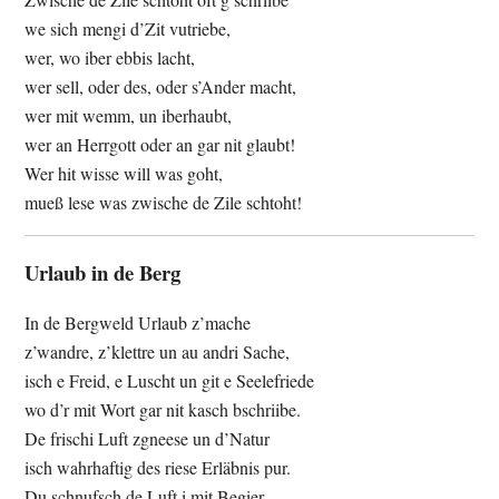
we sich mengi d’Zit vutriebe,
wer, wo iber ebbis lacht,
wer sell, oder des, oder s’Ander macht,
wer mit wemm, un iberhaubt,
wer an Herrgott oder an gar nit glaubt!
Wer hit wisse will was goht,
mueß lese was zwische de Zile schtoht!
Urlaub in de Berg
In de Bergweld Urlaub z’mache
z’wandre, z’klettre un au andri Sache,
isch e Freid, e Luscht un git e Seelefriede
wo d’r mit Wort gar nit kasch bschriibe.
De frischi Luft zgneese un d’Natur
isch wahrhaftig des riese Erläbnis pur.
Du schnufsch de Luft i mit Begier